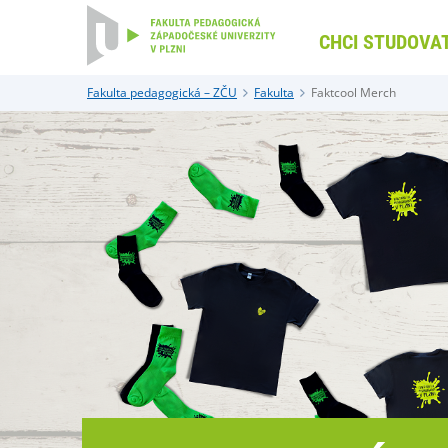
CHCI STUDOVA
Fakulta pedagogická – ZČU
Fakulta
Faktcool Merch