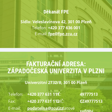
Děkanát FPE
Sídlo: Veleslavínova 42, 301 00 Plzeň
Telefon:
+420 377 636 001
E-mail:
fpe@fpe.zcu.cz
FAKTURAČNÍ ADRESA:
ZÁPADOČESKÁ UNIVERZITA V PLZNI
Univerzitní 2732/8, 301 00 Plzeň
Telefon:
+420 377 631 111
IČ:
49777513
Fax:
+420 377 631 112
DIČ:
CZ49777513
E-mail:
podatelna@zcu.cz
ID datové
zqfj9hj