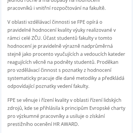
jednou ročně a má dopady na hodnocení
pracovníků i vnitřní rozpočtování na fakultě.
V oblasti vzdělávací činnosti se FPE opírá o
pravidelné hodnocení kvality výuky realizované v
rámci celé ZČU. Účast studentů fakulty v tomto
hodnocení je pravidelně výrazně nadprůměrná
stejně jako procento vyučujících a vedoucích kateder
reagujících věcně na podněty studentů. Proděkan
pro vzdělávací činnost s poznatky z hodnocení
systematicky pracuje dle dané metodiky a předkládá
odpovídající poznatky vedení fakulty.
FPE se věnuje i řízení kvality v oblasti řízení lidských
zdrojů, kde se přihlásila k principům Evropské charty
pro výzkumné pracovníky a usiluje o získání
prestižního ocenění HR AWARD.