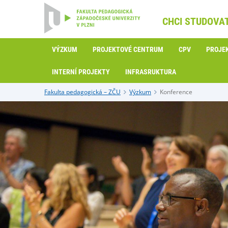
CHCI STUDOVA
VÝZKUM
PROJEKTOVÉ CENTRUM
CPV
PROJE
INTERNÍ PROJEKTY
INFRASRUKTURA
Fakulta pedagogická – ZČU
Výzkum
Konference