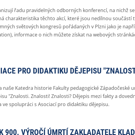
anizují řadu pravidelných odborných konferencí, na nichž se 
á charakteristika těchto akcí, které jsou nedílnou součástí t
mných světových kongresů pořádaných v Plzni jako je napřík
cation), informace o nich můžete získat na webových stránk
ACE PRO DIDAKTIKU DĚJEPISU "ZNALOSTI
tila naše Katedra historie Fakulty pedagogické Západočeské 
su "Znalosti. Znalosti! Znalosti? Dějepis mezi fakty a dove
 ve spolupráci s Asociací pro didaktiku dějepisu.
K 900. VÝROČÍ ÚMRTÍ ZAKLADATELE KL