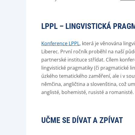
LPPL – LINGVISTICKÁ PRAGM
Konference LPPL,
která je věnována ling
Liberec. První ročník proběhl na naší půd
partnerské instituce střídat. Cílem konfe
lingvistické pragmatiky (či pragmatické li
úzkého tematického zaměření, ale i v souvi
němčina, angličtina a slovenština, což um
anglisté, bohemisté, rusisté a romanisté
UČME SE DÍVAT A ZPÍVAT