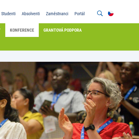
Studenti
Absolventi
Zaměstnanci
Portál
Y
KONFERENCE
GRANTOVÁ PODPORA