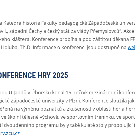
a Katedra historie Fakulty pedagogické Západočeské univerz
v I., západní Čechy a český stát za vlády Přemyslovců“.
Akce 
ského kláštera.
Konference probíhala pod záštitou děkana FPE
 Holuba, Th.D. Informace o konferenci jsou dostupné na
web
ONFERENCE HRY 2025
ionu U Jandů v Úborsku konal 16. ročník mezinárodní konf
ické Západočeské univerzity v Plzni.
Konference sloužila ja
ěřená na výměnu poznatků a zkušeností v oblasti her a hern
 ve školní tělesné výchově, ve sportovním tréninku, ve spor
í dvoudenního programu byly také kulaté stoly propojující t
ry.zcu.cz