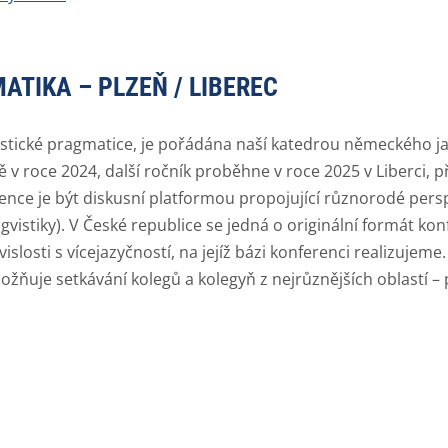
ATIKA – PLZEŇ / LIBEREC
vistické pragmatice, je pořádána naší katedrou německého j
ě v roce 2024, další ročník proběhne v roce 2025 v Liberci, p
rence je být diskusní platformou propojující různorodé perspe
ngvistiky). V České republice se jedná o originální formát kon
slosti s vícejazyčností, na jejíž bázi konferenci realizujeme
ožňuje setkávání kolegů a kolegyň z nejrůznějších oblastí – 
.