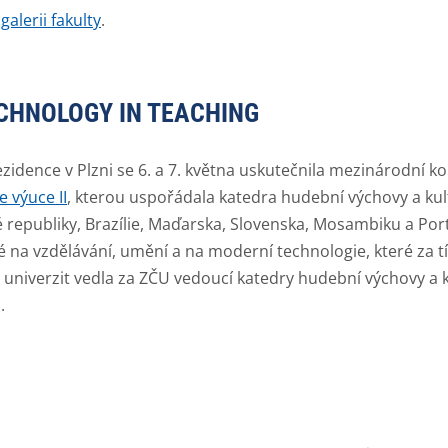
galerii fakulty
.
ECHNOLOGY IN TEACHING
idence v Plzni se 6. a 7. května uskutečnila mezinárodní k
e výuce II
, kterou uspořádala katedra hudební výchovy a kul
 republiky, Brazílie, Maďarska, Slovenska, Mosambiku a Port
é na vzdělávání, umění a na moderní technologie, které za
univerzit vedla za ZČU vedoucí katedry hudební výchovy a k
S.