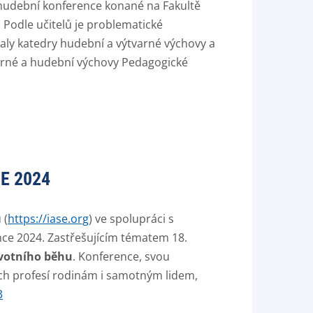
-hudební konference konané na Fakultě
. Podle učitelů je problematické
ly katedry hudební a výtvarné výchovy a
varné a hudební výchovy Pedagogické
E 2024
 (
https://iase.org
) ve spolupráci s
nce 2024. Zastřešujícím tématem 18.
ivotního běhu
. Konference, svou
h profesí rodinám i samotným lidem,
3