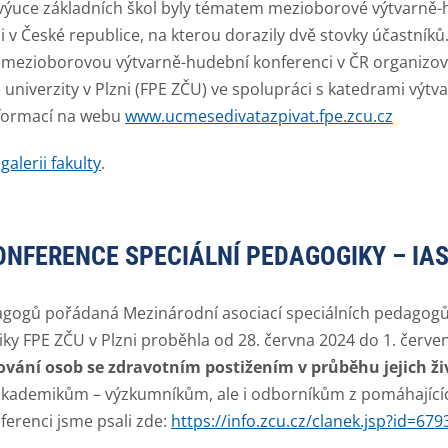
 výuce základních škol byly tématem mezioborové výtvarně
 v České republice, na kterou dorazily dvě stovky účastníků
 mezioborovou výtvarně-hudební konferenci v ČR organizova
univerzity v Plzni (FPE ZČU) ve spolupráci s katedrami výt
informací na webu
www.ucmesedivatazpivat.fpe.zcu.cz
galerii fakulty
.
ONFERENCE SPECIÁLNÍ PEDAGOGIKY – IAS
agogů pořádaná Mezinárodní asociací speciálních pedagogů
iky FPE ZČU v Plzni proběhla od 28. června 2024 do 1. červe
vání osob se zdravotním postižením v průběhu jejich ž
kademikům – výzkumníkům, ale i odborníkům z pomáhajícíc
onferenci jsme psali zde:
https://info.zcu.cz/clanek.jsp?id=679