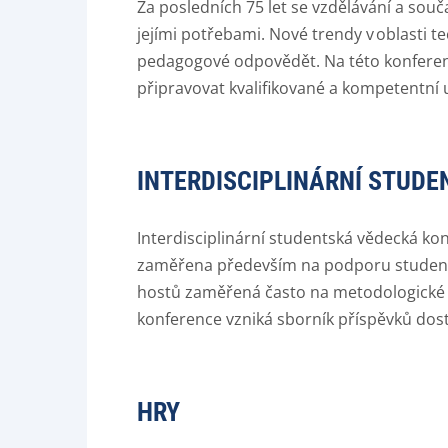
Za posledních 75 let se vzdělávání a sou
jejími potřebami. Nové trendy v oblasti t
pedagogové odpovědět. Na této konferenc
připravovat kvalifikované a kompetentní 
INTERDISCIPLINÁRNÍ STUD
Interdisciplinární studentská vědecká ko
zaměřena především na podporu studentů
hostů zaměřená často na metodologické 
konference vzniká sborník příspěvků dos
HRY