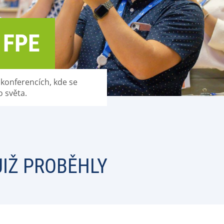
 FPE
konferencích, kde se
o světa.
JIŽ PROBĚHLY