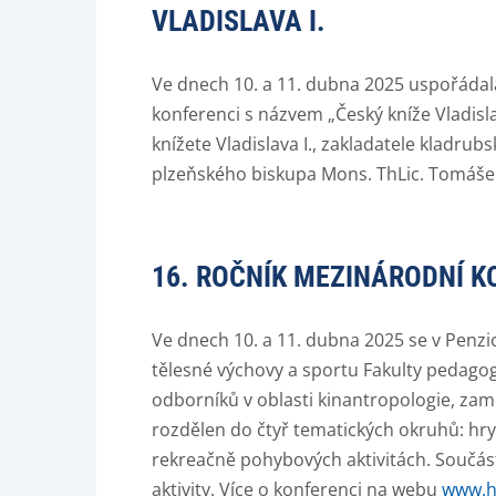
VLADISLAVA I.
Ve dnech 10. a 11. dubna 2025 uspořádal
konferenci s názvem „Český kníže Vladisla
knížete Vladislava I., zakladatele kladrub
plzeňského biskupa Mons. ThLic. Tomáše
16. ROČNÍK MEZINÁRODNÍ K
Ve dnech 10. a 11. dubna 2025 se v Penz
tělesné výchovy a sportu Fakulty pedagog
odborníků v oblasti kinantropologie, zam
rozdělen do čtyř tematických okruhů: hry
rekreačně pohybových aktivitách.
Součást
aktivity.
Více o konferenci na webu
www.h