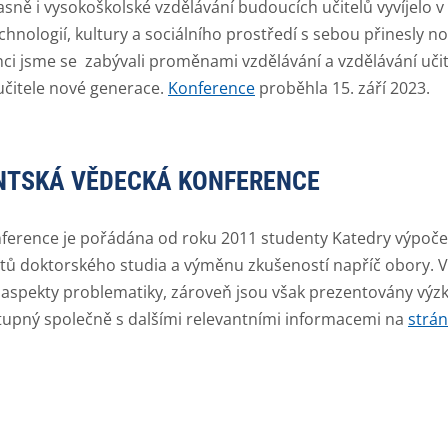
časně i vysokoškolské vzdělávání budoucích učitelů vyvíjelo
echnologií, kultury a sociálního prostředí s sebou přinesly n
i jsme se zabývali proměnami vzdělávání a vzdělávání učit
učitele nové generace.
Konference
proběhla 15. září 2023.
ENTSKÁ VĚDECKÁ KONFERENCE
nference je pořádána od roku 2011 studenty Katedry výpočetn
 doktorského studia a výměnu zkušeností napříč obory. V 
aspekty problematiky, zároveň jsou však prezentovány výz
tupný společně s dalšími relevantními informacemi na
strá