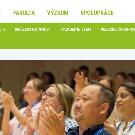
T
FAKULTA
VÝZKUM
SPOLUPRÁCE
KTY
UMĚLECKÁ ČINNOST
VÝZKUMNÉ TÝMY
VĚDECKÉ ČASOPIS