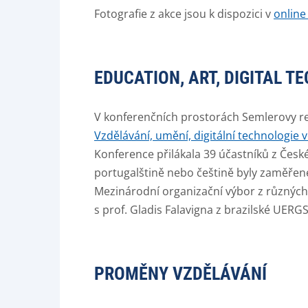
Fotografie z akce jsou k dispozici v
online 
EDUCATION, ART, DIGITAL T
V konferenčních prostorách Semlerovy rez
Vzdělávání, umění, digitální technologie v
Konference přilákala 39 účastníků z České
portugalštině nebo češtině byly zaměřen
Mezinárodní organizační výbor z různých 
s prof. Gladis Falavigna z brazilské UERG
PROMĚNY VZDĚLÁVÁNÍ