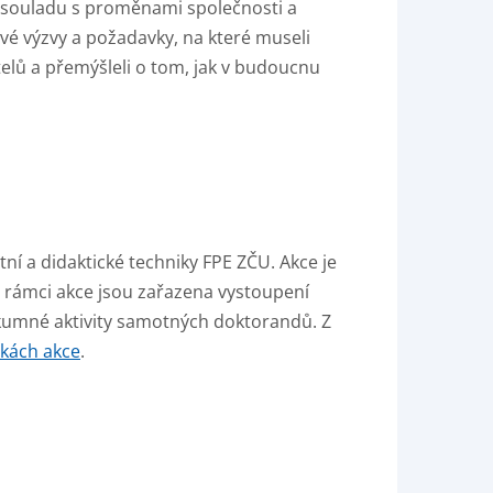
 v souladu s proměnami společnosti a
ové výzvy a požadavky, na které museli
elů a přemýšleli o tom, jak v budoucnu
í a didaktické techniky FPE ZČU. Akce je
rámci akce jsou zařazena vystoupení
kumné aktivity samotných doktorandů. Z
nkách akce
.