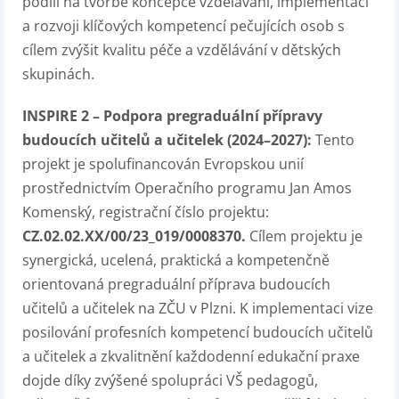
podílí na tvorbě koncepce vzdělávání, implementaci
a rozvoji klíčových kompetencí pečujících osob s
cílem zvýšit kvalitu péče a vzdělávání v dětských
skupinách.
INSPIRE 2 – Podpora pregraduální přípravy
budoucích učitelů a učitelek (2024–2027):
Tento
projekt je spolufinancován Evropskou unií
prostřednictvím Operačního programu Jan Amos
Komenský, registrační číslo projektu:
CZ.02.02.XX/00/23_019/0008370.
Cílem projektu je
synergická, ucelená, praktická a kompetenčně
orientovaná pregraduální příprava budoucích
učitelů a učitelek na ZČU v Plzni. K implementaci vize
posilování profesních kompetencí budoucích učitelů
a učitelek a zkvalitnění každodenní edukační praxe
dojde díky zvýšené spolupráci VŠ pedagogů,