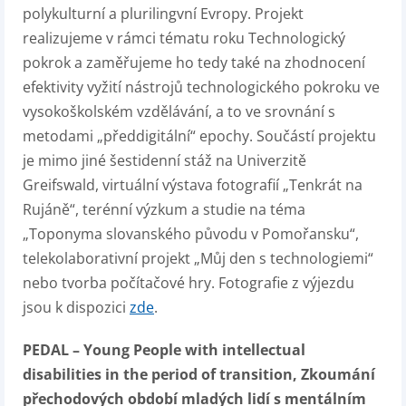
polykulturní a plurilingvní Evropy. Projekt
realizujeme v rámci tématu roku Technologický
pokrok a zaměřujeme ho tedy také na zhodnocení
efektivity vyžití nástrojů technologického pokroku ve
vysokoškolském vzdělávání, a to ve srovnání s
metodami „předdigitální“ epochy. Součástí projektu
je mimo jiné šestidenní stáž na Univerzitě
Greifswald, virtuální výstava fotografií „Tenkrát na
Rujáně“, terénní výzkum a studie na téma
„Toponyma slovanského původu v Pomořansku“,
telekolaborativní projekt „Můj den s technologiemi“
nebo tvorba počítačové hry. Fotografie z výjezdu
jsou k dispozici
zde
.
PEDAL – Young People with intellectual
disabilities in the period of transition, Zkoumání
přechodových období mladých lidí s mentálním