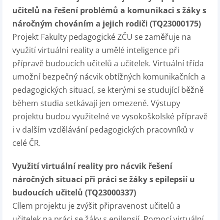
učitelů na řešení problémů a komunikaci s žáky s
náročným chováním a jejich rodiči (TQ23000175)
Projekt Fakulty pedagogické ZČU se zaměřuje na
využití virtuální reality a umělé inteligence při
přípravě budoucích učitelů a učitelek. Virtuální třída
umožní bezpečný nácvik obtížných komunikačních a
pedagogických situací, se kterými se studující běžně
během studia setkávají jen omezeně. Výstupy
projektu budou využitelné ve vysokoškolské přípravě
i v dalším vzdělávání pedagogických pracovníků v
celé ČR.
Využití virtuální reality pro nácvik řešení
náročných situací při práci se žáky s epilepsií u
budoucích učitelů (TQ23000337)
Cílem projektu je zvýšit připravenost učitelů a
učitelek na práci se žáky s epilepsií. Pomocí virtuální