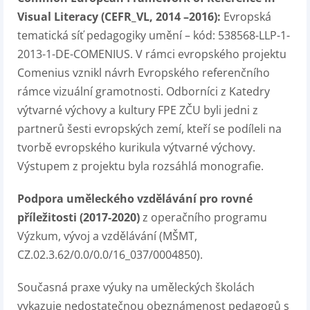
Visual Literacy (CEFR_VL, 2014 –2016):
Evropská
tematická síť pedagogiky umění – kód: 538568-LLP-1-
2013-1-DE-COMENIUS. V rámci evropského projektu
Comenius vznikl návrh Evropského referenčního
rámce vizuální gramotnosti. Odborníci z Katedry
výtvarné výchovy a kultury FPE ZČU byli jedni z
partnerů šesti evropských zemí, kteří se podíleli na
tvorbě evropského kurikula výtvarné výchovy.
Výstupem z projektu byla rozsáhlá monografie.
Podpora uměleckého vzdělávání pro rovné
příležitosti (2017-2020)
z operačního programu
Výzkum, vývoj a vzdělávání (MŠMT,
CZ.02.3.62/0.0/0.0/16_037/0004850).
Současná praxe výuky na uměleckých školách
vykazuje nedostatečnou obeznámenost pedagogů s