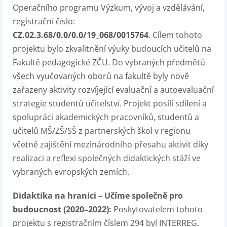
Operačního programu Výzkum, vývoj a vzdělávání,
registrační číslo:
CZ.02.3.68/0.0/0.0/19_068/0015764
. Cílem tohoto
projektu bylo zkvalitnění výuky budoucích učitelů na
Fakultě pedagogické ZČU. Do vybraných předmětů
všech vyučovaných oborů na fakultě byly nově
zařazeny aktivity rozvíjející evaluační a autoevaluační
strategie studentů učitelství. Projekt posílí sdílení a
spolupráci akademických pracovníků, studentů a
učitelů MŠ/ZŠ/SŠ z partnerských škol v regionu
včetně zajištění mezinárodního přesahu aktivit díky
realizaci a reflexi společných didaktických stáží ve
vybraných evropských zemích.
Didaktika na hranici – Učíme společně pro
budoucnost (2020–2022):
Poskytovatelem tohoto
projektu s registračním číslem 294 byl INTERREG.