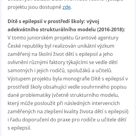
projektu jsou dostupné
zde
.
Dítě s epilepsií v prostředí školy: vývoj
adekvátního strukturálního modelu (2016-2018):
V tomto juniorském projektu Grantové agentury
České republiky byl realizován unikátní výzkum
zaměřený na školní život dětí s epilepsií a jeho
ovlivnění různými faktory týkajícími se vedle dětí
samotných i jejich rodičů, spolužáků a učitelů.
Výstupem projektu byla monografie Dítě s epilepsií v
prostředí školy obsahující vedle souhrnného popisu
dané problematiky (včetně strukturního modelu,
který může posloužit při následných intervencích
zaměřených na zlepšení kvality života dětí s epilepsií)
i řadu doporučení do praxe pro rodiče u učitele dětí
s epilepsií.