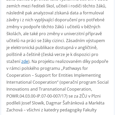
zemích mezi řediteli škol, učiteli i rodiči těchto žáků,
následně pak analyzoval získaná data a formuloval
závěry i z nich vyplývající doporučení pro potřebné
změny v podpoře těchto žáků i učitelů v běžných
školách, ale také pro změny v univerzitní přípravě
učitelů na práci se žáky cizinci. Zásadním výstupem
je elektronická publikace dostupná v angličtině,
polštině a češtině (česká verze je k dispozici pro
stažení
zde
). Na projektu realizovaném díky podpoře
v rámci polského programu „Pathways for
Cooperation – Support for Entities Implementing
International Cooperation“ (operační program Social
Innovations and Transnational Cooperation,
POWR.04.03.00-IP.07-00-007/17) se za ZČU v Plzni
podíleli Josef Slowík, Dagmar Šafránková a Markéta
Zachová – všichni z katedry pedagogiky Fakulty