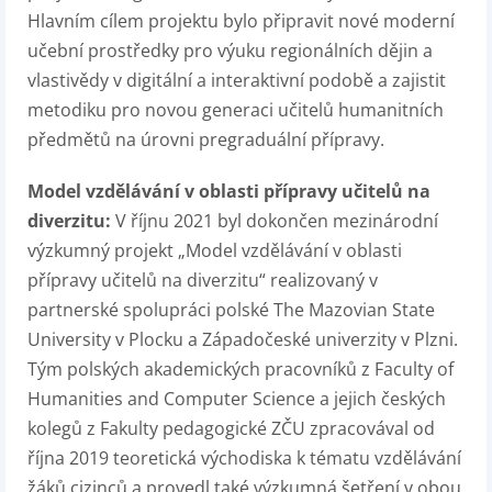
Hlavním cílem projektu bylo připravit nové moderní
učební prostředky pro výuku regionálních dějin a
vlastivědy v digitální a interaktivní podobě a zajistit
metodiku pro novou generaci učitelů humanitních
předmětů na úrovni pregraduální přípravy.
Model vzdělávání v oblasti přípravy učitelů na
diverzitu:
V říjnu 2021 byl dokončen mezinárodní
výzkumný projekt „Model vzdělávání v oblasti
přípravy učitelů na diverzitu“ realizovaný v
partnerské spolupráci polské The Mazovian State
University v Plocku a Západočeské univerzity v Plzni.
Tým polských akademických pracovníků z Faculty of
Humanities and Computer Science a jejich českých
kolegů z Fakulty pedagogické ZČU zpracovával od
října 2019 teoretická východiska k tématu vzdělávání
žáků cizinců a provedl také výzkumná šetření v obou