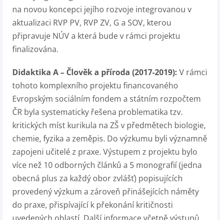
na novou koncepci jejího rozvoje integrovanou v
aktualizaci RVP PV, RVP ZV, G a SOV, kterou
připravuje NÚV a která bude v rámci projektu
finalizována.
Didaktika A – Člověk a příroda (2017-2019):
V rámci
tohoto komplexního projektu financovaného
Evropským sociálním fondem a státním rozpočtem
ČR byla systematicky řešena problematika tzv.
kritických míst kurikula na ZŠ v předmětech biologie,
chemie, fyzika a zeměpis. Do výzkumu byli významně
zapojeni učitelé z praxe. Výstupem z projektu bylo
více než 10 odborných článků a 5 monografií (jedna
obecná plus za každý obor zvlášť) popisujících
provedený výzkum a zároveň přinášejících náměty
do praxe, přispívající k překonání kritičnosti
uvedených oblastí. Další informace včetně výstupů