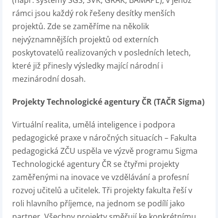
(např. systémy SGS, SVK, GRAK, BAMAPE), v jehož
rámci jsou každý rok řešeny desítky menších
projektů. Zde se zaměříme na několik
nejvýznamnějších projektů od externích
poskytovatelů realizovaných v posledních letech,
které již přinesly výsledky mající národní i
mezinárodní dosah.
Projekty Technologické agentury ČR (TAČR Sigma)
Virtuální realita, umělá inteligence i podpora
pedagogické praxe v náročných situacích – Fakulta
pedagogická ZČU uspěla ve výzvě programu Sigma
Technologické agentury ČR se čtyřmi projekty
zaměřenými na inovace ve vzdělávání a profesní
rozvoj učitelů a učitelek. Tři projekty fakulta řeší v
roli hlavního příjemce, na jednom se podílí jako
partner. Všechny projekty směřují ke konkrétnímu