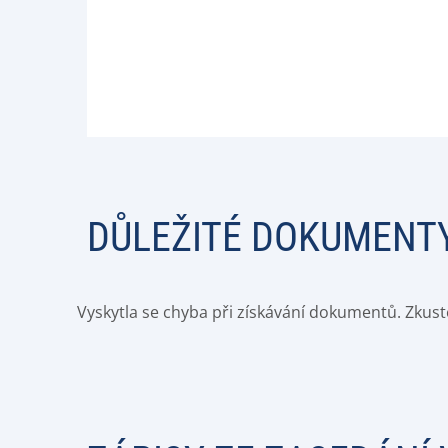
DŮLEŽITÉ DOKUMENT
Vyskytla se chyba při získávání dokumentů. Zkust