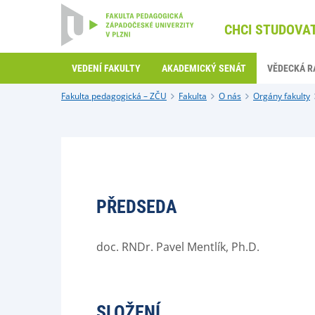
CHCI STUDOVA
VEDENÍ FAKULTY
AKADEMICKÝ SENÁT
VĚDECKÁ R
Fakulta pedagogická – ZČU
Fakulta
O nás
Orgány fakulty
PŘEDSEDA
doc. RNDr. Pavel Mentlík, Ph.D.
SLOŽENÍ