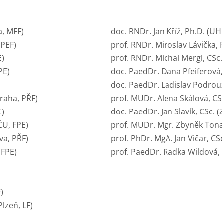
a, MFF)
doc. RNDr. Jan Kříž, Ph.D. (UH
 PEF)
prof. RNDr. Miroslav Lávička, 
E)
prof. RNDr. Michal Mergl, CSc.
PE)
doc. PaedDr. Dana Pfeiferová,
doc. PaedDr. Ladislav Podrouž
Praha, PŘF)
prof. MUDr. Alena Skálová, CSc
E)
doc. PaedDr. Jan Slavík, CSc. (
ČU, FPE)
prof. MUDr. Mgr. Zbyněk Tonar
va, PŘF)
prof. PhDr. MgA. Jan Vičar, CS
 FPE)
prof. PaedDr. Radka Wildová, 
)
lzeň, LF)