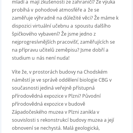
mladí a mají zkušenosti ze zahraničí? Že výuka
probíhá v pohodové atmosféře a že se
zaměřuje výhradně na důležité věci? Že máme k
dispozici virtuální učebnu a spoustu dalšího
špičkového vybavení? Že jsme jedno z
nejprogresívnějších pracovišť, zaměřujících se
na přípravu učitelů zeměpisu? Jsme dobří a
studium u nás není nuda!
Víte že, v prostorách budovy na Chodském
náměstí je ve správě oddělení biologie CBG v
současnosti jediná veřejně přístupná
přírodovědná expozice v Plzni? Původní
přírodovědná expozice v budově
Západočeského muzea v Plzni zanikla v
souvislosti s rekonstrukcí budovy muzea a její
obnovení se nechystá. Malá geologická,