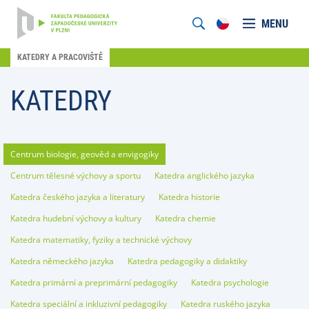
MENU
KATEDRY A PRACOVIŠTĚ
KATEDRY
Centrum biologie, geověd a envigogiky
Centrum tělesné výchovy a sportu
Katedra anglického jazyka
Katedra českého jazyka a literatury
Katedra historie
Katedra hudební výchovy a kultury
Katedra chemie
Katedra matematiky, fyziky a technické výchovy
Katedra německého jazyka
Katedra pedagogiky a didaktiky
Katedra primární a preprimární pedagogiky
Katedra psychologie
Katedra speciální a inkluzivní pedagogiky
Katedra ruského jazyka