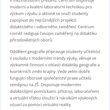
v mezinárodním přesahu. Centrum disponuje
moderní a kvalitní laboratorní technikou pro
výzkum i výuku a aktivně se snaží studenty
zapojovat do nejrůznějších projektů
didaktického i odborného zaměření. Centrum
rovněž rediguje časopis zaměřený na didaktiku
přírodovědných oborů.
Oddělení geografie připravuje studenty učitelství
v souladu s moderními trendy výuky, věnuje se
výzkumné činnosti v oblasti didaktiky geografie a
kvartérních změn krajiny. Vede velmi dobře
fungující oborové společenství praxe učitelů
zeměpisu na ZŠ. Disponuje moderními
didaktickými pomůckami, přístroji, laboratořemi
a virtuální třídou sloužící k nácvikům výukových
situací za pomoci virtuální reality.