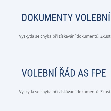
DOKUMENTY VOLEBNÍ
Vyskytla se chyba při získávání dokumentů. Zkust
VOLEBNÍ ŘÁD AS FPE
Vyskytla se chyba při získávání dokumentů. Zkust