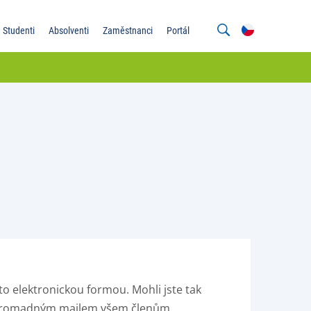
Studenti
Absolventi
Zaměstnanci
Portál
to
elektronickou formou. Mohli jste tak
án hromadným mailem všem členům