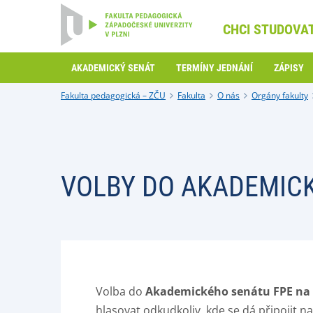
CHCI STUDOVA
AKADEMICKÝ SENÁT
TERMÍNY JEDNÁNÍ
ZÁPISY
Fakulta pedagogická – ZČU
Fakulta
O nás
Orgány fakulty
VOLBY DO AKADEMIC
Volba do
Akademického senátu FPE na 
hlasovat odkudkoliv, kde se dá připojit