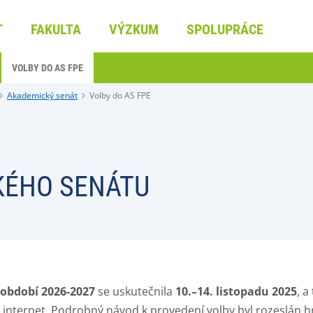
T
FAKULTA
VÝZKUM
SPOLUPRÁCE
VOLBY DO AS FPE
Akademický senát
Volby do AS FPE
KÉHO SENÁTU
období 2026
-2027
se uskutečnila
10
.–14
. listopadu 2025
,
a 
 na internet. Podrobný návod k provedení volby byl rozesl